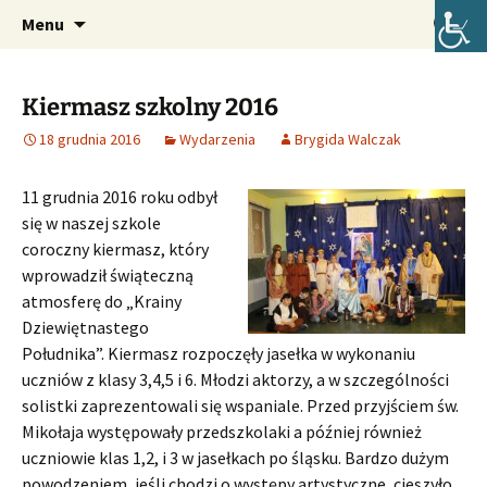
Oficjalna strona internetowa szkoły.
Przejdź
Szukaj:
Szkoła Podstawowa im. Józefa
Menu
do
Lompy w Lubszy
treści
Kiermasz szkolny 2016
18 grudnia 2016
Wydarzenia
Brygida Walczak
11 grudnia 2016 roku odbył
się w naszej szkole
coroczny kiermasz, który
wprowadził świąteczną
atmosferę do „Krainy
Dziewiętnastego
Południka”.
Kiermasz rozpoczęły jasełka w wykonaniu
uczniów z klasy 3,4,5 i 6. Młodzi aktorzy, a w szczególności
solistki zaprezentowali się wspaniale. Przed przyjściem św.
Mikołaja występowały przedszkolaki a później również
uczniowie klas 1,2, i 3 w jasełkach po śląsku. Bardzo dużym
powodzeniem, jeśli chodzi o występy artystyczne, cieszyło