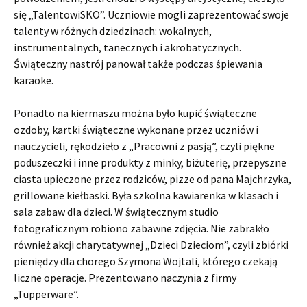
się „TalentowiSKO”. Uczniowie mogli zaprezentować swoje
talenty w różnych dziedzinach: wokalnych,
instrumentalnych, tanecznych i akrobatycznych.
Świąteczny nastrój panował także podczas śpiewania
karaoke.
Ponadto na kiermaszu można było kupić świąteczne
ozdoby, kartki świąteczne wykonane przez uczniów i
nauczycieli, rękodzieło z „Pracowni z pasją”, czyli piękne
poduszeczki i inne produkty z minky, biżuterię, przepyszne
ciasta upieczone przez rodziców, pizze od pana Majchrzyka,
grillowane kiełbaski. Była szkolna kawiarenka w klasach i
sala zabaw dla dzieci. W świątecznym studio
fotograficznym robiono zabawne zdjęcia. Nie zabrakło
również akcji charytatywnej „Dzieci Dzieciom”, czyli zbiórki
pieniędzy dla chorego Szymona Wojtali, którego czekają
liczne operacje. Prezentowano naczynia z firmy
„Tupperware”.