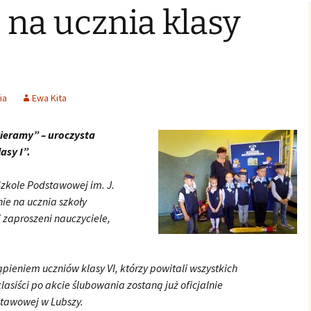
na ucznia klasy
Świąteczne Foto Studio
Zdjęcia klasowe
czniowski
Archiwalne
2015
2016/2017
Archiwalne fotografie z
Learning fo
Lubszy
living
Jo
lwentów
Jasełka 2015
Zdjęcia klasowe
2017/2018
Absolwenci
Zdjęcia klasowe 2018 2019
ia
Ewa Kita
Zdjęcia klasowe 2019 2020
ieramy” – uroczysta
asy I”.
Szkole Podstawowej im. J.
ie na ucznia szkoły
 zaproszeni nauczyciele,
eniem uczniów klasy VI, którzy powitali wszystkich
klasiści po akcie ślubowania zostaną już oficjalnie
stawowej w Lubszy.