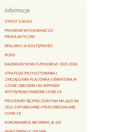
Rozszerzalność
r healthy
termiczna
Libre Office
Informacje
lanta Okuniewska
STATUT SZKOŁY
PROGRAM WYCHOWAWCZO-
PROFILAKTYCZNY
DEKLARACJA DOSTĘPNOŚCI
RODO
KALENDARZ ROKU SZKOLNEGO 2025/2026
STRATEGIA PRZYGOTOWANIA I
ZARZĄDZANIA PLACÓWKĄ OŚWIATOWĄ W
CZASIE OBECNYM I NA WYPADEK
WYSTĄPIENIA PANDEMII COVID-19
PROCEDURY BEZPIECZEŃSTWA MAJĄCE NA
CELU ZAPOBIEGANIE I PRZECIWDZIAŁANIE
COVID-19
KORONAWIRUS INFORMACJE GIS
WYRÓŻNIENI UCZNIOWIE