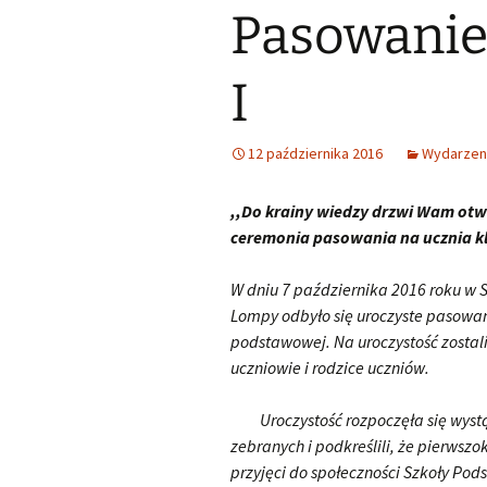
Pasowanie 
Śląski Klub Karate i Kick-
Boxingu z siedzibą w
Samorząd u
Lubszy
Wykaz zawodów wiedzy,
artystycznych i
sportowych, które mogą
Losy abso
I
Miejsko Gminna
być wymienione na
Biblioteka w Woźnikach
świadectwie ukończenia
SP
12 października 2016
Wydarzen
MGOK Woźniki
Rekrutacja do szkół
ponadpodstawowych
,,Do krainy wiedzy drzwi Wam otw
OSP Lubsza
2025/2026
ceremonia pasowania na ucznia kl
Informator szkoły średnie
W dniu 7 października 2016 roku w 
Wybieram szkołę
Lompy odbyło się uroczyste pasowan
podstawowej. Na uroczystość zostali
Nabór szkoły
uczniowie i rodzice uczniów.
ponadpodstawowe
Śląskie
Uroczystość rozpoczęła się wystąpi
zebranych i podkreślili, że pierwszo
przyjęci do społeczności Szkoły Pod