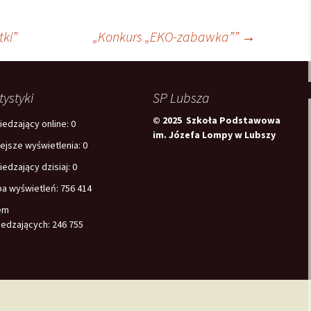
tki”
„Konkurs „EKO-zabawka””
→
tystyki
SP Lubsza
© 2025 Szkoła Podstawowa
edzający online:
0
im. Józefa Lompy w Lubszy
iejsze wyświetlenia:
0
edzający dzisiaj:
0
ba wyświetleń:
756 414
em
edzających:
246 755