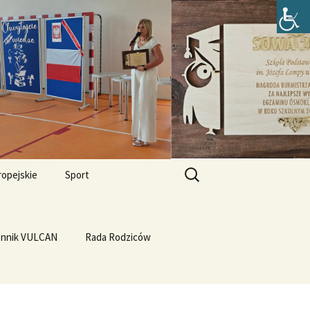
zefa Lompy w
Szukaj:
ropejskie
Sport
Przewrót na WF-ie
e i
dla
ennik VULCAN
Linux
WF z Klasą
Rada Rodziców
Prąd z warzyw
rth Please
Vulcan
Q4OS
we”
Plastyczność miedzi
rnieju
elligences
Ubuntu 14.04PL LTS
erbelferskie linki