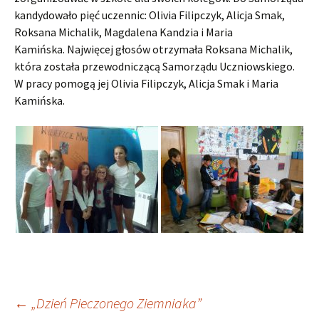
kandydowało pięć uczennic: Olivia Filipczyk, Alicja Smak,
Roksana Michalik, Magdalena Kandzia i Maria
Kamińska. Najwięcej głosów otrzymała Roksana Michalik,
która została przewodniczącą Samorządu Uczniowskiego.
W pracy pomogą jej Olivia Filipczyk, Alicja Smak i Maria
Kamińska.
Nawigacja
←
„Dzień Pieczonego Ziemniaka”