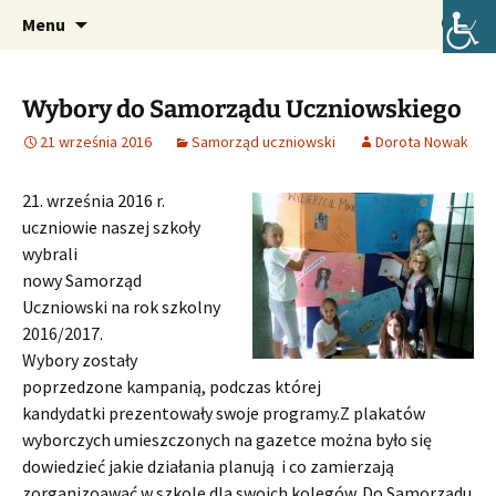
Oficjalna strona internetowa szkoły.
Przejdź
Szukaj:
Szkoła Podstawowa im. Józefa
Menu
do
Lompy w Lubszy
treści
Wybory do Samorządu Uczniowskiego
21 września 2016
Samorząd uczniowski
Dorota Nowak
21. września 2016 r.
uczniowie naszej szkoły
wybrali
nowy Samorząd
Uczniowski na rok szkolny
2016/2017.
Wybory zostały
poprzedzone kampanią, podczas której
kandydatki prezentowały swoje programy.
Z plakatów
wyborczych umieszczonych na gazetce można było się
dowiedzieć jakie działania planują i co zamierzają
zorganizoawać w szkole dla swoich kolegów. Do Samorządu