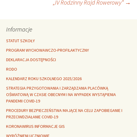
„IV Rodzinny Rajd Rowerowy”
→
wpisu
Informacje
STATUT SZKOŁY
PROGRAM WYCHOWAWCZO-PROFILAKTYCZNY
DEKLARACJA DOSTĘPNOŚCI
RODO
KALENDARZ ROKU SZKOLNEGO 2025/2026
STRATEGIA PRZYGOTOWANIA I ZARZĄDZANIA PLACÓWKĄ
OŚWIATOWĄ W CZASIE OBECNYM I NA WYPADEK WYSTĄPIENIA
PANDEMII COVID-19
PROCEDURY BEZPIECZEŃSTWA MAJĄCE NA CELU ZAPOBIEGANIE I
PRZECIWDZIAŁANIE COVID-19
KORONAWIRUS INFORMACJE GIS
WYRÓŻNIENI UCZNIOWIE