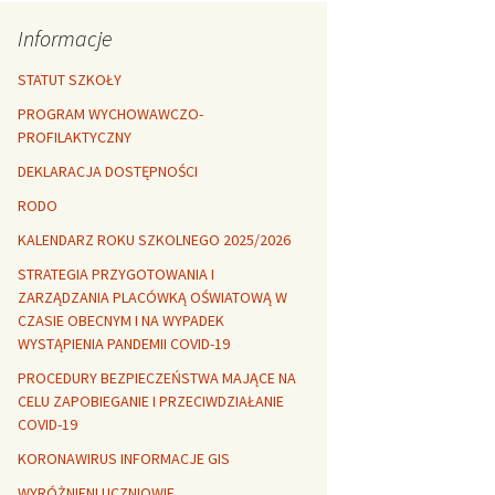
Rozszerzalność
r healthy
termiczna
Libre Office
Informacje
lanta Okuniewska
STATUT SZKOŁY
PROGRAM WYCHOWAWCZO-
PROFILAKTYCZNY
DEKLARACJA DOSTĘPNOŚCI
RODO
KALENDARZ ROKU SZKOLNEGO 2025/2026
STRATEGIA PRZYGOTOWANIA I
ZARZĄDZANIA PLACÓWKĄ OŚWIATOWĄ W
CZASIE OBECNYM I NA WYPADEK
WYSTĄPIENIA PANDEMII COVID-19
PROCEDURY BEZPIECZEŃSTWA MAJĄCE NA
CELU ZAPOBIEGANIE I PRZECIWDZIAŁANIE
COVID-19
KORONAWIRUS INFORMACJE GIS
WYRÓŻNIENI UCZNIOWIE