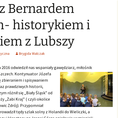
 z Bernardem
Świąteczne Foto Studio
Zdjęcia klasowe
czniowski
Archiwalne
2015
2016/2017
Archiwalne fotografie z
Learning fo
Lubszy
living
Jo
lwentów
Jasełka 2015
Zdjęcia klasowe
- historykiem i
2017/2018
Absolwenci
Zdjęcia klasowe 2018 2019
iem z Lubszy
Zdjęcia klasowe 2019 2020
ryczna
Brygida Walczak
ia 2016 odwiedził nas wspaniały gawędziarz, miłośnik
Szczech.
Kontynuator Józefa
ię zbieraniem i spisywaniem
az prawdziwych historii,
ym różnił się „Biały Śląsk” od
y „Żabi Kraj” ( czyli okolice
wic Zdrój). Przypomniał
prowadził tędy szlak solny z Holandii do Wieliczki, a