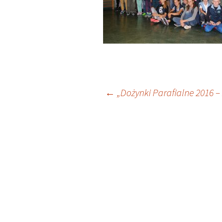
Nawigacja
←
„Dożynki Parafialne 2016 – 
wpisu