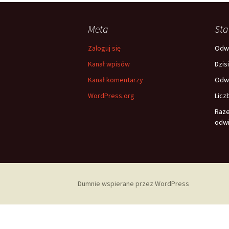
Meta
Sta
Zaloguj się
Odwi
Kanał wpisów
Dzis
Kanał komentarzy
Odwi
WordPress.org
Licz
Raz
odwi
Dumnie wspierane przez WordPress