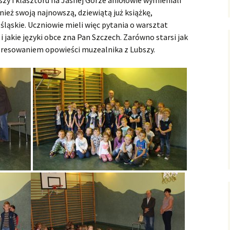
zy i klasztoru na Jasnej Górze aniołowie wymieniali
ież swoją najnowszą, dziewiątą już książkę,
 śląskie. Uczniowie mieli więc pytania o warsztat
ki i jakie języki obce zna Pan Szczech. Zarówno starsi jak
nteresowaniem opowieści muzealnika z Lubszy.