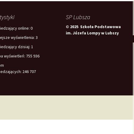
tystyki
SP Lubsza
© 2025 Szkoła Podstawowa
edzający online:
0
im. Józefa Lompy w Lubszy
iejsze wyświetlenia:
3
edzający dzisiaj:
1
ba wyświetleń:
755 936
em
edzających:
246 707