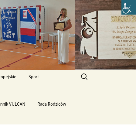
zefa Lompy w
Szukaj:
ropejskie
Sport
Przewrót na WF-ie
e i
dla
ennik VULCAN
Linux
WF z Klasą
Rada Rodziców
Prąd z warzyw
rth Please
Vulcan
Q4OS
we”
Plastyczność miedzi
rnieju
elligences
Ubuntu 14.04PL LTS
erbelferskie linki