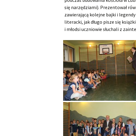
podczas budowania kościoła w Lubs
się narzędziami). Prezentował równ
zawierającą kolejne bajki i legendy
literacki, jak długo pisze się książ
i młodsi uczniowie słuchali z zai