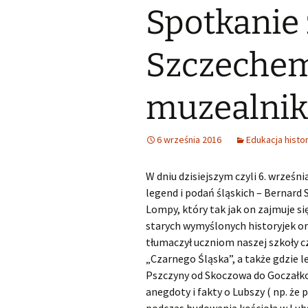
Spotkanie
Śląski Klub Karate i Kick-
Boxingu z siedzibą w
Samorząd u
Lubszy
Wykaz zawodów wiedzy,
artystycznych i
sportowych, które mogą
Losy abso
Szczechem
Miejsko Gminna
być wymienione na
Biblioteka w Woźnikach
świadectwie ukończenia
SP
muzealnik
MGOK Woźniki
Rekrutacja do szkół
ponadpodstawowych
OSP Lubsza
2025/2026
6 września 2016
Edukacja histo
Informator szkoły średnie
W dniu dzisiejszym czyli 6. wrześn
legend i podań śląskich – Bernard 
Wybieram szkołę
Lompy, który tak jak on zajmuje s
starych wymyślonych historyjek or
Nabór szkoły
ponadpodstawowe
tłumaczył uczniom naszej szkoły cz
Śląskie
„Czarnego Śląska”, a także gdzie leż
Pszczyny od Skoczowa do Goczałko
anegdoty i fakty o Lubszy ( np. że 