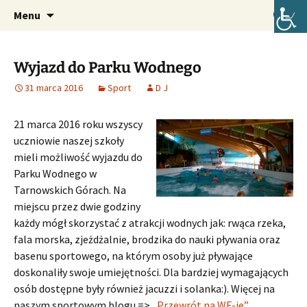
Oficjalna strona internetowa szkoły.
Przejdź
Szukaj:
Szkoła Podstawowa im. Józefa
Menu
do
Lompy w Lubszy
treści
Wyjazd do Parku Wodnego
31 marca 2016
Sport
D J
21 marca 2016 roku wszyscy
uczniowie naszej szkoły
mieli możliwość wyjazdu do
Parku Wodnego w
Tarnowskich Górach. Na
miejscu przez dwie godziny
każdy mógł skorzystać z atrakcji wodnych jak: rwąca rzeka,
fala morska, zjeżdżalnie, brodzika do nauki pływania oraz
basenu sportowego, na którym osoby już pływające
doskonaliły swoje umiejętności. Dla bardziej wymagających
osób dostępne były również jacuzzi i solanka:). Więcej na
naszym sportowym blogu =>
„Przewrót na WF-ie”
.