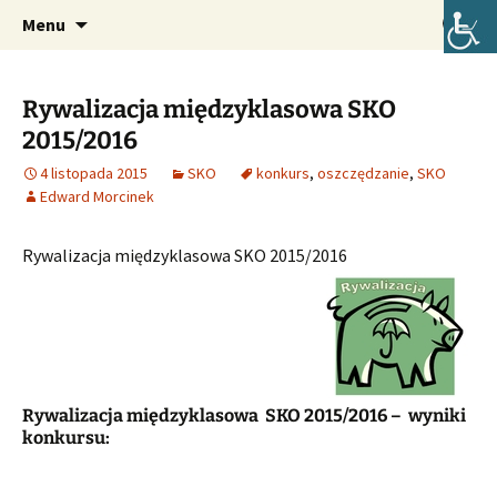
Oficjalna strona internetowa szkoły.
Przejdź
Szukaj:
Szkoła Podstawowa im. Józefa
Menu
do
Lompy w Lubszy
treści
Rywalizacja międzyklasowa SKO
2015/2016
4 listopada 2015
SKO
konkurs
,
oszczędzanie
,
SKO
Edward Morcinek
Rywalizacja międzyklasowa SKO 2015/2016
Rywalizacja międzyklasowa SKO 2015/2016 – wyniki
konkursu: