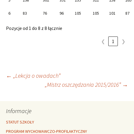
5
298
302
351
235
321
258
265
6
83
76
96
105
105
101
87
Pozycje od 1 do 8 z 8 łącznie
❮
1
❯
Nawigacja
←
„Lekcja o owadach”
„Mistrz oszczędzania 2015/2016”
→
wpisu
Informacje
STATUT SZKOŁY
PROGRAM WYCHOWAWCZO-PROFILAKTYCZNY